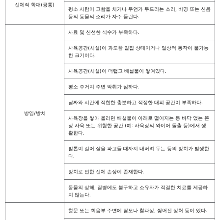
신체적 학대(공통)
평소 사람이 고함을 치거나 무언가 두드리는 소리, 비명 또는 신음
등의 동물의 소리가 자주 들린다.
사료 및 신선한 식수가 부족하다.
사육공간(시설)이 과도한 밀집 상태이거나 일상적 동작이 불가능
한 크기이다.
사육공간(시설)이 더럽고 배설물이 쌓여있다.
평소 주거지 주변 악취가 심하다.
날짜와 시간에 적합한 충분하고 적정한 대피 공간이 부족하다.
방임/방치
사육장을 쌓아 올리면 배설물이 아래로 떨어지는 등 바닥 없는 뜬
장 사육 또는 위험한 공간 (예: 사육장의 와이어 돌출 등)에서 생
활한다.
발톱이 길어 살을 파고들 때까지 내버려 두는 등의 방치가 발생한
다.
방치로 인한 신체 손상이 존재한다.
동물의 상해, 질병에도 불구하고 소유자가 적절한 치료를 제공하
지 않는다.
항문 또는 회음부 주변에 탈모나 찰과상, 찢어진 상처 등이 있다.