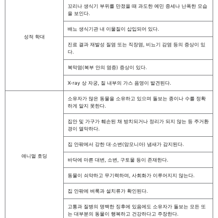
꼬리나 생식기 부위를 만졌을 때 과도한 예민 증세나 난폭한 모습
을 보인다.
배뇨 생식기관 내 이물질이 삽입되어 있다.
성적 학대
진료 결과 재발성 질염 또는 직장염, 비뇨기 감염 등의 증상이 있
다.
복막염(복부 안의 염증) 증상이 있다.
X-ray 상 자궁, 질 내부의 가스 음영이 발견된다.
소유자가 많은 동물을 소유하고 있으며 돌보는 종이나 수를 정확
하게 알지 못한다.
집안 및 가구가 훼손된 채 방치되거나 정리가 되지 않는 등 주거환
경이 열악하다.
집 안팎에서 강한 대‧소변(암모니아) 냄새가 감지된다.
애니멀 호딩
바닥에 마른 대변, 소변, 구토물 등이 존재한다.
동물이 쇠약하고 무기력하며, 사회화가 이루어지지 않는다.
집 안팎에 벼룩과 설치류가 확인된다.
고통과 질병의 명백한 징후에 있음에도 소유자가 돌보는 모든 또
는 대부분의 동물이 행복하고 건강하다고 주장한다.