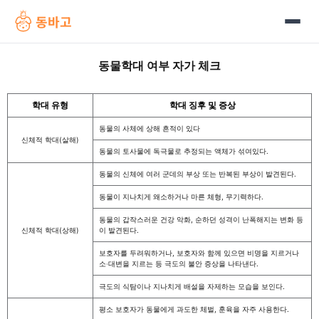
동바고
동물학대 여부 자가 체크
학대 유형
학대 징후 및 증상
동물의 사체에 상해 흔적이 있다
신체적 학대(살해)
동물의 토사물에 독극물로 추정되는 액체가 섞여있다.
동물의 신체에 여러 군데의 부상 또는 반복된 부상이 발견된다.
동물이 지나치게 왜소하거나 마른 체형, 무기력하다.
동물의 갑작스러운 건강 악화, 순하던 성격이 난폭해지는 변화 등
신체적 학대(상해)
이 발견된다.
보호자를 두려워하거나, 보호자와 함께 있으면 비명을 지르거나
소‧대변을 지르는 등 극도의 불안 증상을 나타낸다.
극도의 식탐이나 지나치게 배설을 자제하는 모습을 보인다.
평소 보호자가 동물에게 과도한 체벌, 훈육을 자주 사용한다.